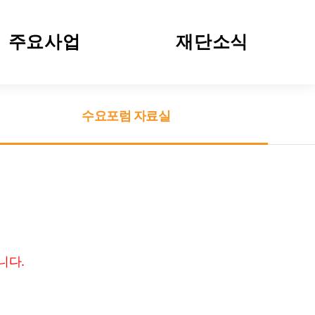
주요사업
재단소식
청년교육
공지사항
수요포럼 자료실
청소년교육
자료실
건전재정포럼
수요포럼 자료실
수요포럼 웹사이트
NSI Introduction [ENG]
니다.