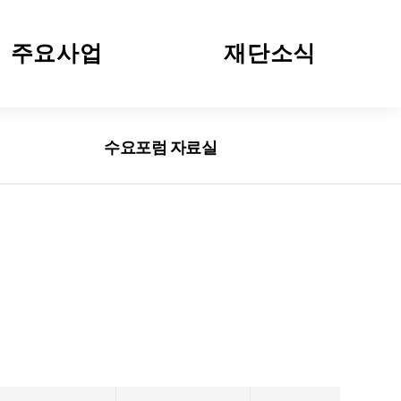
주요사업
재단소식
청년교육
공지사항
수요포럼 자료실
청소년교육
자료실
건전재정포럼
수요포럼 자료실
수요포럼 웹사이트
NSI Introduction [ENG]