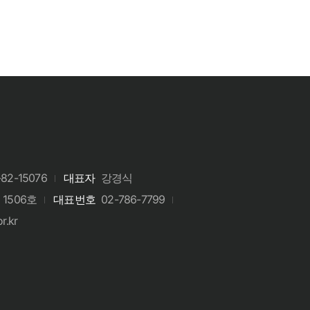
-82-15076
대표자
강경식
1506호
대표번호
02-786-7799
r.kr