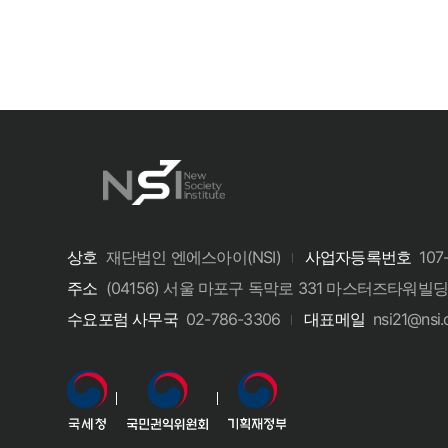
상호
재단법인 엔에스아이(NSI)
사업자등록번호
107
주소
(04156) 서울 마포구 독막로 331 마스터즈타워빌딩 
수요포럼 사무국
02-786-3306
대표메일
nsi21@nsi.o