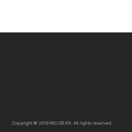
인스타그램
유튜브
Copyright © 2019 NSI.OR.KR. All rights reserved.