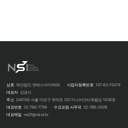
상호
재단법인 엔에스아이(NSI)
사업자등록번호
107-82-15076
대표자
강경식
주소
(04156) 서울 마포구 독막로 331 마스터즈타워빌딩 1506호
인스타그램
유튜브
대표번호
02-786-7799
수요포럼 사무국
02-786-3306
대표메일
nsi21@nsi.or.kr